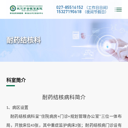
027-85516152
（工作日日间）
15327190618
（夜间节假日）
耐药结核科
科室简介
耐药结核病科简介
、病区设置
1
耐药结核病科呈
“住院病房
门诊
规划管理办公室”三位一体布
+
+
局，开放床位
张，其中重症监护病床
张；耐药结核病门诊设有
43
2