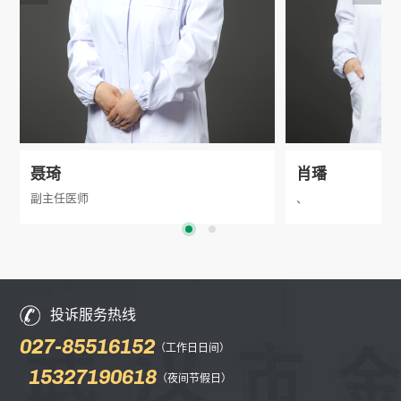
聂琦
肖璠
副主任医师
、
从事结核病临床工作20余年，擅长各型结核
病的诊断、鉴别诊断与治疗，参与主持耐药结
核病的诊治及综合管理。在肺结核、结核性脑
膜炎、新型冠状病毒感染、糖尿病等方面积累
查看更多
查看更多
投诉服务热线
了丰富的临床经验。
027-85516152
（工作日日间）
15327190618
（夜间节假日）