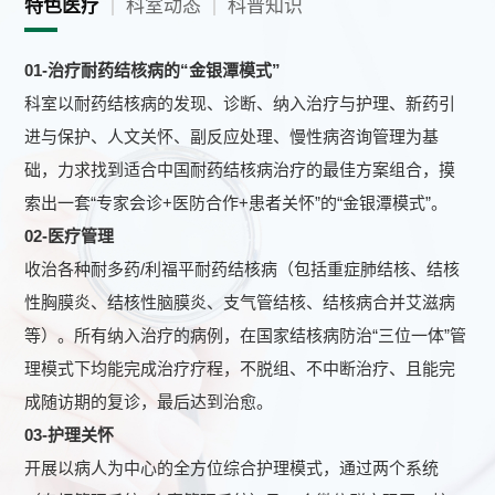
特色医疗
科室动态
科普知识
员，熟知日常诊疗、护理、心理咨询，具有国家级关怀咨询师资
一名。
01-
治疗耐药结核病的“金银潭模式”
科室以耐药结核病的发现、诊断、纳入治疗与护理、新药引
、特色管理
4
进与保护、人文关怀、副反应处理、慢性病咨询管理为基
耐药结核病科实行
“
个全”的综合管理模式：① 全集中，开辟专
5
础，力求找到适合中国耐药结核病治疗的最佳方案组合，摸
门的耐药结核病病区，加强患者的管理，减少传播风险；② 全诊
索出一套“专家会诊+医防合作+患者关怀”的“金银潭模式”。
疗，实行“一人一案”，每周有全院最优秀的专家团队为患者“量体
02-
医疗管理
裁衣”，制定最佳方案，并根据患者病情变化及时进行调整；③ 全
收治各种耐多药/利福平耐药结核病（包括重症肺结核、结核
合作，与湖北省疾控中心结核病防治所及各地市州结核病防治机
性胸膜炎、结核性脑膜炎、支气管结核、结核病合并艾滋病
构保持紧密联系，共同管理患者；④ 全周期，五大咨询关怀模
等）。所有纳入治疗的病例，在国家结核病防治“三位一体”管
块，让患者在每个治疗阶段充分了解疾病，了解药物不良反应及
理模式下均能完成治疗疗程，不脱组、不中断治疗、且能完
其处理原则，坚定战胜疾病的信心；⑤ 全动员，医生、护士、咨
成随访期的复诊，最后达到治愈。
询员、同伴员、家庭督导员全程陪伴，营造长达一两年时间的沉
03-
护理关怀
浸式治疗环境。
开展以病人为中心的全方位综合护理模式，通过两个系统