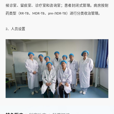
候诊室、留痰室、诊疗室和咨询室；患者封闭式管理。病房按耐
药类型（
、
、
）进行分类收治管理。
RR-TB
MDR-TB
pre-/XDR-TB
、人员设置
2
由
“医疗团队
护理团队
咨询团队”组成：包括临床医师
名、护
+
+
6
理人员
人、咨询师
名。其中主任医师
名，副主任医师
名，主
16
4
2
2
治医师
名，住院医师
名；副主任护师
名，主管护师
名，护师
1
1
1
11
名，护士
名。
5
3
、特色单元
3
耐药结核病规划管理办公室由咨询团队负责，包括门诊咨询
员
1
名、住院咨询
员
名、专报
管理
员
名，负责患者咨询关怀教育和
2
1
管理科研项目，并与各地市州结防机构、耐药结核病定点医疗机
构以及社区
村医对接共同管理患者。团队成员均为高年资护理人
/