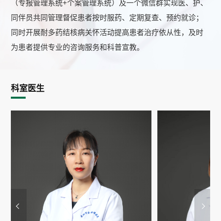
（专报管理系统+个案管理系统）及一个微信群实现医、护、
5、管理成效
同伴员共同管理督促患者按时服药、定期复查、预约就诊；
武汉市金银潭医院耐药结核
病
科
于
年
月
日
成立
，
迄今共
2017
12
6
同时开展耐多药结核病关怀活动提高患者治疗依从性，及时
建档管理患者
例（截止
年
月），其中
为武汉市常住居
973
2023
8
30%
为患者提供专业的咨询服务和科普宣教。
民，
居住在武汉市外；
为初治患者，
为复治结核病患
70%
30%
70%
者；
以上合并氟喹诺酮类耐药（
）。虽然受到新冠病
30%
pre-/XDR
毒疫情影响，本院耐药结核病患者成功治疗率逐年上升，
年
2020
科室医生
达到了
（
年全部结案），丢失率低至
，
个月的
75.8%
2023
2.8%
9-12
短程方案成功治疗率更是高达
，远超国内（
）、国际
83.3%
53%
（
）平均水平。
60%