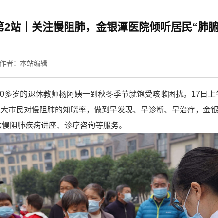
第2站丨关注慢阻肺，金银潭医院倾听居民“肺腑
作者：本站编辑
”50多岁的退休教师杨阿姨一到秋冬季节就饱受咳嗽困扰。17日
高广大市民对慢阻肺的知晓率，做到早发现、早诊断、早治疗，金银
供慢阻肺疾病讲座、诊疗咨询等服务。